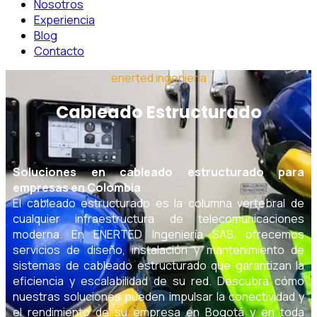
Nosotros
Experiencia
Blog
Contacto
enerted ingeniería
Cableado Estructurado
Soluciones en cableado estructurado para
empresas en Colombia
El cableado estructurado es la columna vertebral de
cualquier infraestructura de telecomunicaciones
moderna. En ENERTED Ingeniería SAS, ofrecemos
servicios de diseño, instalación y mantenimiento de
sistemas de cableado estructurado que garantizan la
eficiencia y escalabilidad de su red. Descubra cómo
nuestras soluciones pueden impulsar la conectividad y
el rendimiento de su empresa en Bogotá y en toda