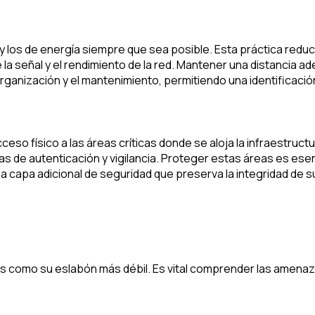
y los de energía siempre que sea posible. Esta práctica reduc
la señal y el rendimiento de la red. Mantener una distancia a
a organización y el mantenimiento, permitiendo una identificac
ceso físico a las áreas críticas donde se aloja la infraestru
as de autenticación y vigilancia. Proteger estas áreas es es
 capa adicional de seguridad que preserva la integridad de su
rtes como su eslabón más débil. Es vital comprender las am