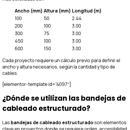
Ancho (mm)
Altura (mm)
Longitud (m)
100
50
2.44
200
100
3.00
300
75
3.00
450
100
3.00
600
150
3.00
Cada proyecto requiere un cálculo previo para definir el
ancho y altura necesarios, según la cantidad y tipo de
cables.
[elementor-template id=”4097″]
¿Dónde se utilizan las bandejas de
cableado estructurado?
Las
bandejas de cableado estructurado
son elementos
clave en proyectos donde se requiere orden, accesibilidad